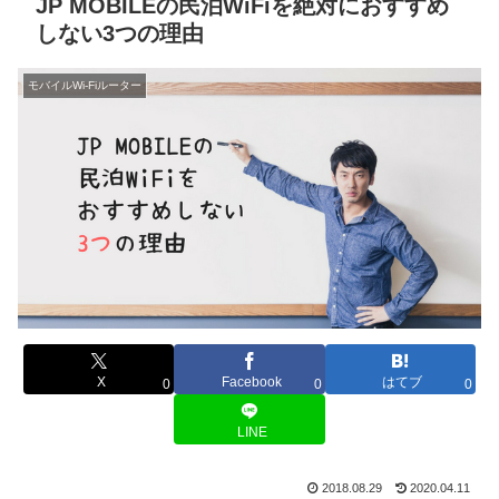
JP MOBILEの民泊WiFiを絶対におすすめ
しない3つの理由
モバイルWi-Fiルーター
X
Facebook
はてブ
0
0
0
LINE
2018.08.29
2020.04.11