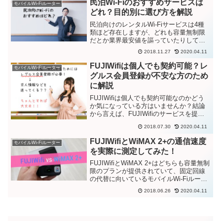
民泊Wi-Fiのおすすめサービスは
モバイルWi-Fiルーター
ザリング機能を使え...
どれ？目的別に選び方を解説
民泊向けのレンタルWi-Fiサービスは4種
類ほど存在しますが、どれも容量無制限
だとか業界最安値を謳っていたりして違
いが分かりにくいですよね。しかも民泊
2018.11.27
2020.04.11
向けWi-Fiは一般的なPocket WiFiや
WiMAX 2+と比べるとマイナーなサー
FUJIWifiは個人でも契約可能？レ
モバイルWi-Fiルーター
ビ...
グルス会員登録が不安な方のため
に解説
FUJIWifiは個人でも契約可能なのかどう
か気になっている方はいませんか？結論
から言えば、FUJIWifiのサービスを提供
している株式会社レグルスのレグルス会
2018.07.30
2020.04.11
員になれば、法人や個人事業主でなく普
通の個人でも契約可能です。ところが一
FUJIWifiとWiMAX 2+の通信速度
モバイルWi-Fiルーター
部のサイ...
を実際に測定してみた！
FUJIWifiとWiMAX 2+はどちらも容量無制
限のプランが提供されていて、固定回線
の代替に向いているモバイルWi-Fiルータ
ーサービスです。ところが通信速度につ
2018.06.26
2020.04.11
いて調べてみると、FUJIWifiは理論上、
下り最大112.5Mbpsまで...