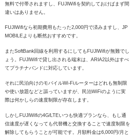
無料で付帯されますし、FUJIWifiを契約しておけばまず間
違いはありません。
FUJIWifiなら初期費用もたった2,000円で済みますし、JP
MOBILEよりも断然おすすめです。
またSoftBank回線を利用するにしてもFUJIWifiが無難でし
ょう。FUJIWifiで貸し出される端末は、ARIA2以外はすべ
てプラチナバンドに対応しています。
それに民泊向けのモバイルWi-Fiルーターはどれも無制限
や使い放題などと謳っていますが、民泊WiFiのように実
際は何かしらの速度制限が存在します。
しかしFUJIWifiの4G/LTEいつも快適プランなら、もし通
信速度が遅くなっても代替機と交換することで速度制限を
解除してもらうことが可能です。月額料金は6,000円/月と