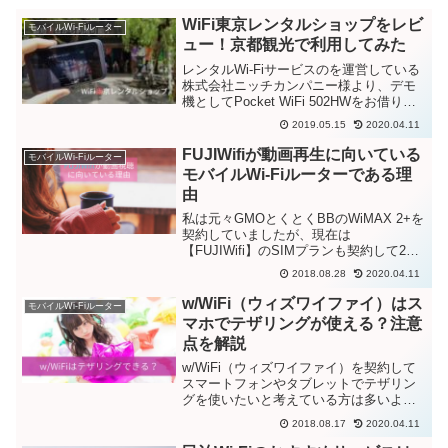
WiFi東京レンタルショップをレビ
モバイルWi-Fiルーター
ュー！京都観光で利用してみた
レンタルWi-Fiサービスのを運営している
株式会社ニッチカンパニー様より、デモ
機としてPocket WiFi 502HWをお借りし
て実際に利用してみました。WiFi東京レ
2019.05.15
2020.04.11
ンタルショップの細かいサービス内容に
ついては別の記事で解説するとして、...
FUJIWifiが動画再生に向いている
モバイルWi-Fiルーター
モバイルWi-Fiルーターである理
由
私は元々GMOとくとくBBのWiMAX 2+を
契約していましたが、現在は
【FUJIWifi】のSIMプランも契約して2台
のモバイルWi-Fiルーターを使い分けてい
2018.08.28
2020.04.11
ます。メインはあくまでも容量無制限の
WiMAX 2+ですが、両方を使ってみて
w/WiFi（ウィズワイファイ）はス
モバイルWi-Fiルーター
実...
マホでテザリングが使える？注意
点を解説
w/WiFi（ウィズワイファイ）を契約して
スマートフォンやタブレットでテザリン
グを使いたいと考えている方は多いよう
ですね。ところがウィズワイファイの公
2018.08.17
2020.04.11
式サイトにはテザリングオプションを提
供していないと記載されているため、テ