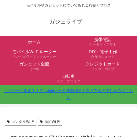
モバイルやガジェットについてあれこれ書くブログ
ガジェライブ！
携帯電話
ホーム
ケータイ・スマホ
モバイルWi-Fiルーター
DIY・電子工作
モバイルワイファイルーター
自作ガジェット
ガジェット全般
クレジットカード
その他
クレカ・ポイ活
自転車
スポーツバイク
このページ限定！！Y!mobile 3か月無料SIMトライアルの申し込みはこち
ら
レンタルWi-Fi
民泊Wi-Fi