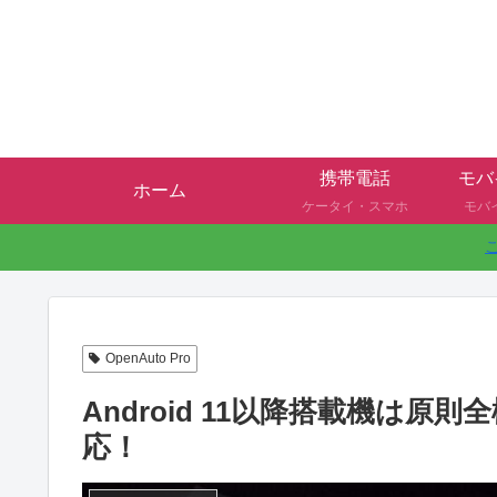
携帯電話
モバ
ホーム
ケータイ・スマホ
モバ
OpenAuto Pro
Android 11以降搭載機は原則全
応！