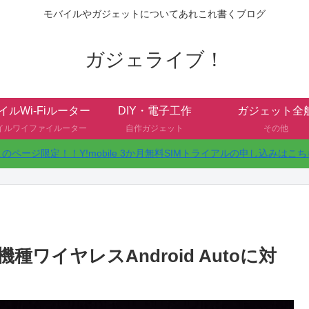
モバイルやガジェットについてあれこれ書くブログ
ガジェライブ！
イルWi-Fiルーター
DIY・電子工作
ガジェット全
イルワイファイルーター
自作ガジェット
その他
このページ限定！！Y!mobile 3か月無料SIMトライアルの申し込みはこち
機種ワイヤレスAndroid Autoに対