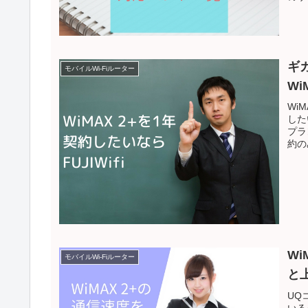
ギ
モバイルWi-Fiルーター
Wi
Wi
した
プラ
約の
Wi
モバイルWi-Fiルーター
と
UQ
いる