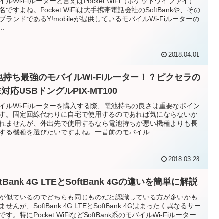
イルWi-Fiルーターと言えばPocket WiFi（ポケットワイファイ）
名ですよね。Pocket WiFiは大手携帯電話会社のSoftBankや、その
ブランドであるY!mobileが提供しているモバイルWi-Fiルーターの
..
2018.04.01
池持ち最強のモバイルWi-Fiルーター！？ピクセラの
E対応USBドングルPIX-MT100
イルWi-Fiルーターを購入する際、電池持ちの良さは重要なポイン
す。固定回線代わりに自宅で使用するのであれば気にならないか
れませんが、外出先で使用するなら電池持ちが悪い機種よりも長
する機種を選びたいですよね。一昔前のモバイル...
2018.03.28
ftBank 4G LTEとSoftBank 4Gの違いを簡単に解説
が似ているのでどちらも同じものだと認識している方が多いかも
ませんが、SoftBank 4G LTEとSoftBank 4Gはまったく異なるサー
です。特にPocket WiFiなどSoftBank系のモバイルWi-Fiルーター