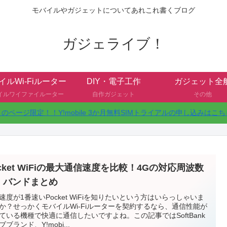
モバイルやガジェットについてあれこれ書くブログ
ガジェライブ！
イルWi-Fiルーター
DIY・電子工作
ガジェット全
イルワイファイルーター
自作ガジェット
その他
このページ限定！！Y!mobile 3か月無料SIMトライアルの申し込みはこち
cket WiFiの最大通信速度を比較！4Gの対応周波数
・バンドまとめ
速度が1番速いPocket WiFiを知りたいという方はいらっしゃいま
か？せっかくモバイルWi-Fiルーターを契約するなら、通信性能が
ている機種で快適に通信したいですよね。この記事ではSoftBank
ブブランド、Y!mobi...