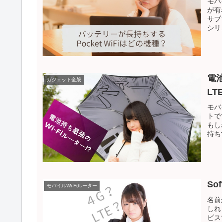
モバ
が有
サブ
シリ.
電
ガジェット全般
LT
モバ
トで
もし
持ち
So
モバイルWi-Fiルーター
名前
しれ
ビス