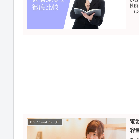
性能
ーは
電池
モバイルWi-Fiルーター
容