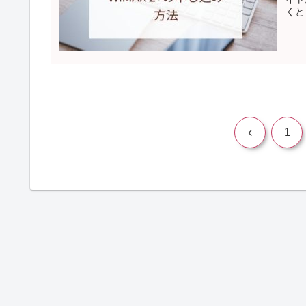
くと
前
1
へ