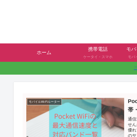
携帯電話
モバ
ホーム
ケータイ・スマホ
モバ
Po
モバイルWi-Fiルーター
帯
通信
せん
優れ
のサ