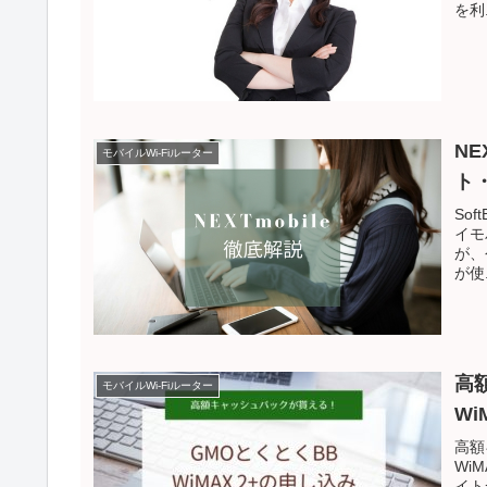
を利.
N
モバイルWi-Fiルーター
ト
So
イモ
が、
が使.
高
モバイルWi-Fiルーター
W
高額
Wi
イト