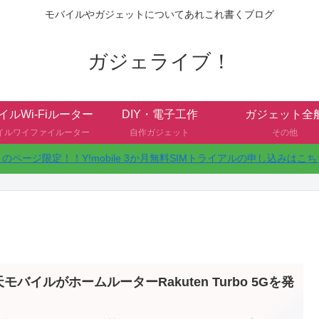
モバイルやガジェットについてあれこれ書くブログ
ガジェライブ！
イルWi-Fiルーター
DIY・電子工作
ガジェット全
イルワイファイルーター
自作ガジェット
その他
このページ限定！！Y!mobile 3か月無料SIMトライアルの申し込みはこち
モバイルがホームルーターRakuten Turbo 5Gを発