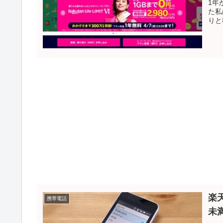
1年
た私
りと
楽
携帯電話
未