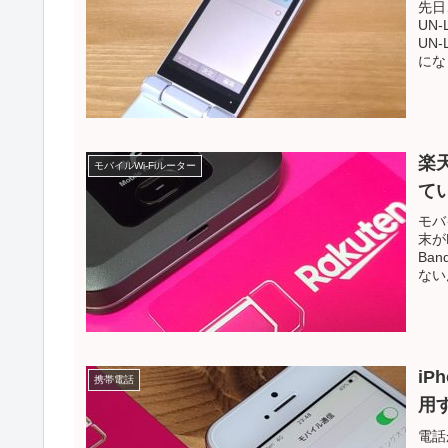
先日
UN
UN
にな
楽
モバイルWi-Fiルーター
て
モバ
末が
Ba
ないん
iP
携帯電話
用
電話