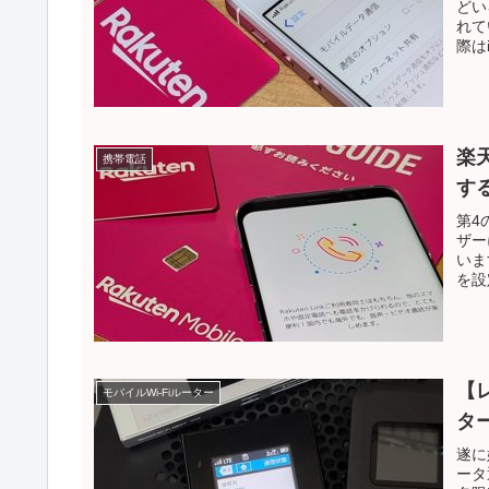
どい
れて
際はi
楽
携帯電話
す
第4
ザー
いま
を設
【
モバイルWi-Fiルーター
タ
遂に
ータ