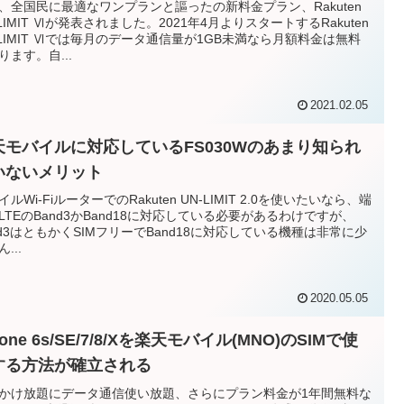
、全国民に最適なワンプランと謳ったの新料金プラン、Rakuten
-LIMIT Ⅵが発表されました。2021年4月よりスタートするRakuten
-LIMIT Ⅵでは毎月のデータ通信量が1GB未満なら月額料金は無料
ります。自...
2021.02.05
天モバイルに対応しているFS030Wのあまり知られ
いないメリット
イルWi-FiルーターでのRakuten UN-LIMIT 2.0を使いたいなら、端
LTEのBand3かBand18に対応している必要があるわけですが、
nd3はともかくSIMフリーでBand18に対応している機種は非常に少
...
2020.05.05
hone 6s/SE/7/8/Xを楽天モバイル(MNO)のSIMで使
する方法が確立される
かけ放題にデータ通信使い放題、さらにプラン料金が1年間無料な