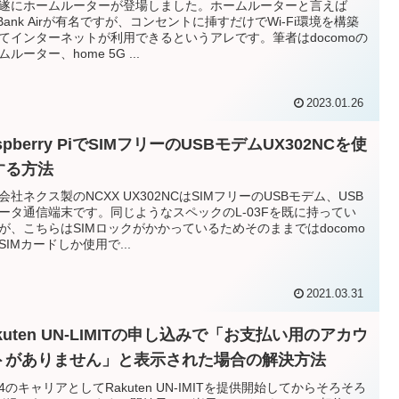
遂にホームルーターが登場しました。ホームルーターと言えば
ftBank Airが有名ですが、コンセントに挿すだけでWi-Fi環境を構築
てインターネットが利用できるというアレです。筆者はdocomoの
ルーター、home 5G ...
2023.01.26
spberry PiでSIMフリーのUSBモデムUX302NCを使
する方法
会社ネクス製のNCXX UX302NCはSIMフリーのUSBモデム、USB
ータ通信端末です。同じようなスペックのL-03Fを既に持ってい
が、こちらはSIMロックがかかっているためそのままではdocomo
SIMカードしか使用で...
2021.03.31
kuten UN-LIMITの申し込みで「お支払い用のアカウ
トがありません」と表示された場合の解決方法
4のキャリアとしてRakuten UN-IMITを提供開始してからそろそろ