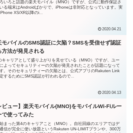
ろいろと話題の楽天モバイル（MNO）ですが、公式に動作保証さ
いる端末はAndroidばかりで、iPhoneは非対応となっています。実
Phone XS/XR以降のi...
2020.04.21
天モバイルのSMS認証に欠陥？SMSを受信せず認証
る方法が発見される
のキャリアとして盛り上がりを見せている（MNO）ですが、ユー
によってセキュリティーの欠陥が発見されたことが話題になって
す。そのセキュリティーの欠陥とは、公式アプリのRakuten Link
定するためにSMS認証が行われるので...
2020.04.13
レビュー】楽天モバイル(MNO)をモバイルWi-Fiルー
ーで使ってみた
始まった第4のキャリアこと（MNO）。自社回線のエリアではデ
通信が完全に使い放題というRakuten UN-LIMITプランや、300万