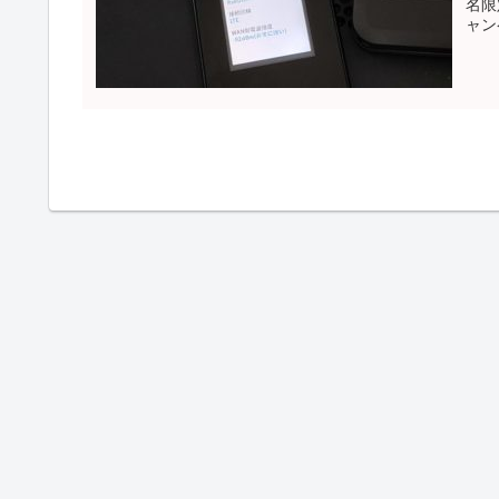
名限
ャン