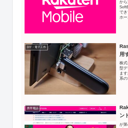
から
So
でき
ホーム
Ra
DIY・電子工作
用
株式
型デ
ます
系の
Ra
携帯電話
ン
が第