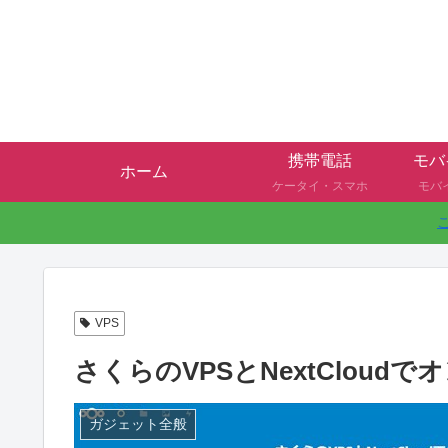
携帯電話
モバ
ホーム
ケータイ・スマホ
モバ
VPS
さくらのVPSとNextClou
ガジェット全般