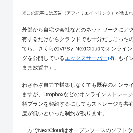
※この記事には広告（アフィリエイトリンク）が含ま
外部から自宅や会社などのネットワークにアク
有するだけならクラウドでも十分だしこっち
てら、さくらのVPSとNextCloudでオン
グを公開している
エックスサーバー
にもイ
まま放置中）。
わざわざ自力で構築しなくても既存のオンラ
ますが、Dropboxなどのオンラインストレ
料プランを契約するにしてもストレージを共
度が低いといった制約が残ります。
一方でNextCloudはオープンソースのソ