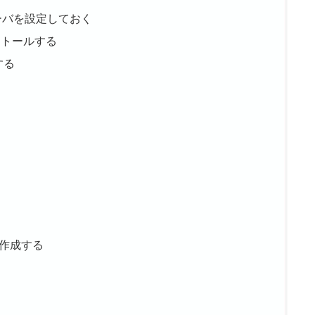
ーバを設定しておく
ストールする
する
書を作成する